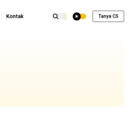
theme switcher
Kontak
Tanya CS